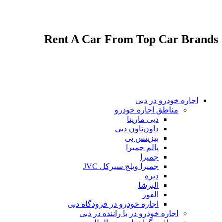
پشتیبانی 7 روز هفته و 24 ساعته
اجاره انواع مختلف خودروهای لوکس و اقتصادی
Rent A Car From Top Car Brands
اجاره خودرو در دبی
مناطق اجاره خودرو
دبی مارینا
داون‌تاون دبی
بیزینس بی
پالم جمیرا
جمیرا
جمیرا ویلج سیرکل JVC
دیره
البرشا
القوز
اجاره خودرو در فرودگاه دبی
اجاره خودرو در با راننده در دبی