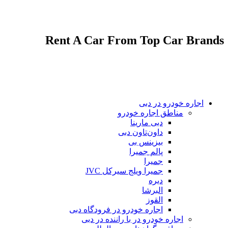
پشتیبانی 7 روز هفته و 24 ساعته
اجاره انواع مختلف خودروهای لوکس و اقتصادی
Rent A Car From Top Car Brands
اجاره خودرو در دبی
مناطق اجاره خودرو
دبی مارینا
داون‌تاون دبی
بیزینس بی
پالم جمیرا
جمیرا
جمیرا ویلج سیرکل JVC
دیره
البرشا
القوز
اجاره خودرو در فرودگاه دبی
اجاره خودرو در با راننده در دبی