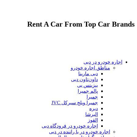
پشتیبانی 7 روز هفته و 24 ساعته
اجاره انواع مختلف خودروهای لوکس و اقتصادی
Rent A Car From Top Car Brands
اجاره خودرو در دبی
مناطق اجاره خودرو
دبی مارینا
داون‌تاون دبی
بیزینس بی
پالم جمیرا
جمیرا
جمیرا ویلج سیرکل JVC
دیره
البرشا
القوز
اجاره خودرو در فرودگاه دبی
اجاره خودرو در با راننده در دبی