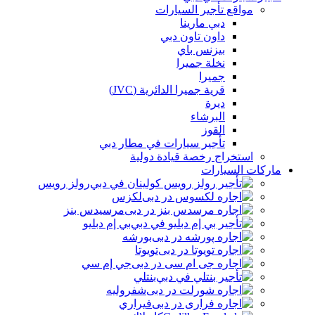
مواقع تأجير السيارات
دبي مارينا
داون تاون دبي
بيزنس باي
نخلة جميرا
جميرا
قرية جميرا الدائرية (JVC)
ديرة
البرشاء
القوز
تأجير سيارات في مطار دبي
استخراج رخصة قيادة دولية
ماركات السيارات
رولز رويس
لكزس
مرسيدس بنز
بي إم دبليو
بورشه
تويوتا
جي إم سي
بنتلي
شفروليه
فيراري