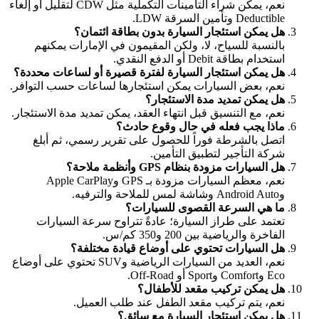
نعم، يمكن شراء التأمينات التكملية مثل CDW لتقليل أو إلغاء
Deductible وتأمين السرقة LDW.
هل يمكن استئجار السيارة بدون بطاقة ائتمان؟
بالنسبة للسياح، لا، ولكن المقيمون في الإمارات يمكنهم
استخدام بطاقة Debit أو الدفع النقدي.
هل يمكن استئجار السيارة لفترة قصيرة أو لساعات محددة؟
نعم، بعض السيارات يمكن استئجارها لساعات حسب التوافر.
هل يمكن تمديد مدة الاستئجار؟
نعم، مع التنسيق قبل انتهاء العقد، يمكن تمديد مدة الاستئجار.
ماذا يجب فعله في حال وقوع حادث؟
اتصل بالشرطة فوراً للحصول على تقرير رسمي، ثم أبلغ
شركة التأجير لتطبيق التأمين.
هل السيارات مزودة بنظام GPS وأنظمة ملاحة؟
نعم، معظم السيارات مزودة بـ GPS وApple CarPlay
وAndroid Auto وشاشة لمس للملاحة والترفيه.
ما هي السرعة القصوى للسيارات؟
تعتمد على طراز السيارة؛ عادةً تتراوح سرعة السيارات
الفاخرة والرياضية بين 200 و350 كم/س.
هل السيارات تحتوي على أوضاع قيادة مختلفة؟
نعم، العديد من السيارات الرياضية وSUV تحتوي على أوضاع
Eco وComfort وSport أو Off-Road.
هل يمكن تركيب مقعد للأطفال؟
نعم، يتم تركيب مقعد الطفل عند طلب العميل.
هل يمكن استئجار السيارة مع سائق؟