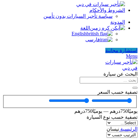
الشروط والأحكام
سياسة تأجير السيارات بدون تأمين
المدونة
اللغة
English
فارسی
استشارة مجانية
Menu
البحث عن سيارة
تصفية حسب السعر
يوميًا
750
درهم
—
يوميًا
750
درهم
تصفية حسب نوع السيارة
الرئيسية
نیسان