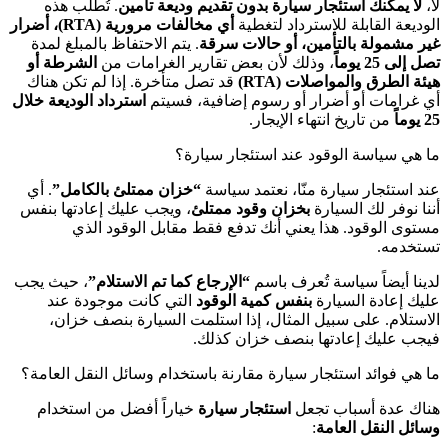
لا،
لا يمكنك استئجار سيارة بدون تقديم وديعة تأمين
. تُطلب هذه
الوديعة القابلة للاسترداد لتغطية
أي مخالفات مرورية (RTA)، أضرار
غير مشمولة بالتأمين، أو حالات سرقة
. يتم الاحتفاظ بالمبلغ لمدة
تصل إلى 25 يوماً
، وذلك لأن بعض تقارير الغرامات من
الشرطة أو
هيئة الطرق والمواصلات (RTA)
قد تصل متأخرة. إذا لم تكن هناك
أي غرامات أو أضرار أو رسوم إضافية، فسيتم
استرداد الوديعة خلال
25 يوماً
من تاريخ انتهاء الإيجار.
ما هي سياسة الوقود عند استئجار سيارة؟
عند استئجار سيارة منّا، نعتمد سياسة
“خزان ممتلئ بالكامل”
. أي
أننا نوفر لك السيارة
بخزان وقود ممتلئ
، ويجب عليك إعادتها بنفس
مستوى الوقود. هذا يعني أنك تدفع فقط مقابل الوقود الذي
تستخدمه.
لدينا أيضاً سياسة تُعرف باسم
“الإرجاع كما تم الاستلام”
، حيث يجب
عليك إعادة السيارة
بنفس كمية الوقود
التي كانت موجودة عند
الاستلام. على سبيل المثال، إذا استلمت السيارة بنصف خزان،
فيجب عليك إعادتها بنصف خزان كذلك.
ما هي فوائد استئجار سيارة مقارنة باستخدام وسائل النقل العامة؟
هناك عدة أسباب تجعل
استئجار سيارة
خياراً أفضل من استخدام
وسائل النقل العامة
: