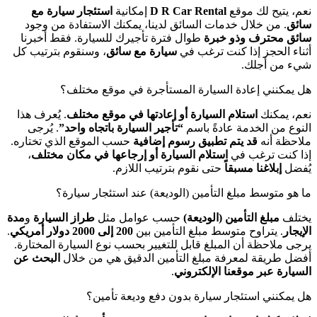
نعم، يتيح لك موقع
D R Car Rental
إمكانية
استئجار سيارة مع
سائق
. من خلال خدمات السائق لدينا، يمكنك الاستفادة من وجود
سائق محترف وذو خبرة
طوال فترة تأجيرك للسيارة. فقط أخبرنا
أثناء الحجز إذا كنت ترغب في
سيارة مع سائق
، وسنقوم بترتيب كل
شيء من أجلك.
هل يمكنني إعادة السيارة المستأجرة في موقع مختلف؟
نعم، يمكنك
استلام السيارة أو إعادتها في موقع مختلف
. يُعرف هذا
النوع من الخدمة عادةً باسم
“تأجير السيارة باتجاه واحد”
. يُرجى
ملاحظة أنه
قد يتم تطبيق رسوم إضافية
حسب الموقع الذي تختاره.
إذا كنت ترغب في
استلام السيارة أو إرجاعها في مكان مختلف
،
يُفضل
إبلاغنا مسبقاً
حتى نقوم بترتيب اللازم.
ما هو متوسط مبلغ التأمين (الوديعة) عند استئجار سيارة؟
يختلف
مبلغ التأمين (الوديعة)
حسب عوامل مثل
طراز السيارة
و
مدة
الإيجار
. يتراوح متوسط مبلغ التأمين بين
200 إلى 2000 دولار أمريكي
.
يرجى ملاحظة أن المبلغ قابل للتغيير بحسب نوع السيارة المختارة.
أفضل طريقة لمعرفة مبلغ التأمين الدقيق هي من خلال
البحث عن
السيارة عبر موقعنا الإلكتروني
.
هل يمكنني استئجار سيارة بدون دفع وديعة تأمين؟