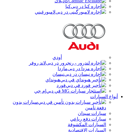
كاديلاك
کیا
لامبورغيني
أودي
لاند روفر
مازدا
نيسان
هيونداي
فورد
إم جي
أنواع السيارات
سيارات بدون
دفعة تأمين
سيارات سيدان
سيارات دفع رباعي
السيارات المكشوفة
السيارات الاقتصادية