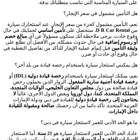
على السيارة المناسبة التي تناسب متطلباتك بدقة.
هل التأمين مشمول في سعر الإيجار؟
نعم، التأمين مشمول كجزء من سعر الإيجار. عند استئجارك سيارة
من
D R Car Rental
، ستحصل على
تأمين أساسي
لحمايتك في حال
وقوع حادث. يرجى ملاحظة أنك ستكون مسؤولاً عن أي
مبالغ خصم
أو رسوم إضافية
في حال حدوث مشكلة. من الأفضل أن تطّلع على
وثيقة التأمين
قبل إتمام عملية الإيجار للتأكد من تفاصيل التغطية في
حال وقوع أي حادث أو ضرر.
هل يمكنني استئجار سيارة باستخدام رخصة قيادة من بلد آخر؟
نعم، يمكنك استئجار سيارة باستخدام
رخصة قيادة دولية (IDL)
أو
رخصة قيادة أجنبية سارية المفعول
. الزوار الذين يحملون رخص
قيادة صالحة من دول
مجلس التعاون الخليجي، الولايات المتحدة،
المملكة المتحدة، كندا، دول أوروبا
وبعض الدول الأخرى، غالباً
لا
يحتاجون إلى رخصة قيادة دولية
للقيادة في دبي ودولة الإمارات
العربية المتحدة. تأكد دائماً من أن رخصتك
صالحة ومقبولة للقيادة
داخل الإمارات
.
ما هو الحد الأدنى للعمر لاستئجار سيارة في دبي؟
عادةً، الحد الأدنى للعمر لاستئجار سيارة هو
21 سنة
. أما لاستئجار
السيارات الفاخرة أو الموديلات الراقية
، فيجب أن يكون عمرك على