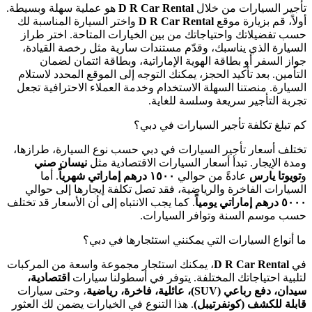
تأجير السيارات من خلال
D R Car Rental
هو عملية سهلة وبسيطة.
أولاً، قم بزيارة موقع
D R Car Rental
واختر السيارة المناسبة لك
حسب تفضيلاتك واحتياجاتك من بين الخيارات المتاحة. اختر طراز
السيارة الذي يناسبك، وقدّم مستندات سارية مثل رخصة القيادة،
جواز السفر أو بطاقة الهوية الإماراتية، وبطاقة ائتمان لضمان
التأمين. بعد تأكيد الحجز، يمكنك التوجه إلى الموقع المحدد لاستلام
السيارة. منصتنا السهلة الاستخدام وخدمة العملاء الاحترافية تجعل
تجربة التأجير سريعة وسلسة للغاية.
كم تبلغ تكلفة تأجير السيارات في دبي؟
تختلف أسعار تأجير السيارات في دبي حسب نوع السيارة، طرازها،
ومدة الإيجار. تبدأ أسعار السيارات الاقتصادية مثل
نيسان صني
و
تويوتا يارس
عادةً من حوالي
١٥٠٠ درهم إماراتي شهرياً
. أما
السيارات الفاخرة والرياضية، فقد تصل تكلفة إيجارها إلى حوالي
٥٠٠٠ درهم إماراتي يومياً
. كما يجب الانتباه إلى أن الأسعار قد تختلف
حسب موسم السنة وتوافر السيارات.
ما أنواع السيارات التي يمكنني استئجارها في دبي؟
في
D R Car Rental
، يمكنك استئجار مجموعة واسعة من المركبات
لتلبية احتياجاتك المختلفة. يتوفر في أسطولنا سيارات
اقتصادية،
سيدان، دفع رباعي (SUV)، عائلية، فاخرة، رياضية
، وحتى سيارات
قابلة للكشف (كونفرتيبل)
. هذا التنوع في الخيارات يضمن لك العثور