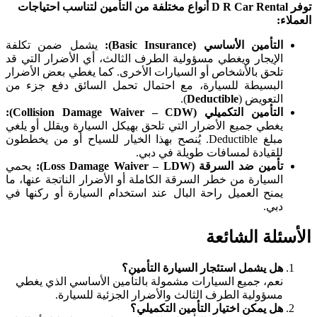
توفر D R Car Rental أنواع مختلفة من التأمين لتناسب احتياجات
العملاء:
التأمين الأساسي (Basic Insurance):
يشمل ضمن تكلفة
الإيجار ويغطي مسؤولية الطرف الثالث، أي الأضرار التي قد
تلحق بالأشخاص أو السيارات الأخرى. كما يغطي بعض الأضرار
البسيطة للسيارة، مع احتمال تحمل السائق دفع جزء من
التعويض (
Deductible
).
التأمين التكميلي (Collision Damage Waiver – CDW):
يغطي جميع الأضرار التي تلحق بهيكل السيارة ويقلل أو يلغي
مبلغ Deductible. يُنصح بهذا الخيار للسياح أو من يخططون
للقيادة لمسافات طويلة في دبي.
تأمين ضد السرقة (Loss Damage Waiver – LDW):
يحمي
السيارة من خطر السرقة الكاملة أو الأضرار الناتجة عنها، ما
يمنح العميل راحة البال عند استخدام السيارة أو ركنها في
دبي.
الأسئلة الشائعة
هل يشمل استئجار السيارة التأمين؟
نعم، جميع السيارات مشمولة بالتأمين الأساسي الذي يغطي
مسؤولية الطرف الثالث والأضرار الجزئية للسيارة.
هل يمكن اختيار التأمين التكميلي؟