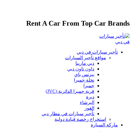
دعم على مدار الساعة وطوال أيام الأسبوع
تأجير مختلف أنواع السيارات الفاخرة والاقتصادية
Rent A Car From Top Car Brands
تأجير سيارات في دبي
مواقع تأجير السيارات
دبي مارينا
داون تاون دبي
بيزنس باي
نخلة جميرا
جميرا
قرية جميرا الدائرية (JVC)
ديرة
البرشاء
القوز
تأجير سيارات في مطار دبي
استخراج رخصة قيادة دولية
ماركة السيارة