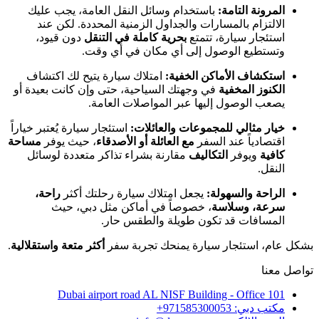
المرونة التامة:
باستخدام وسائل النقل العامة، يجب عليك
الالتزام بالمسارات والجداول الزمنية المحددة. لكن عند
استئجار سيارة، تتمتع
بحرية كاملة في التنقل
دون قيود،
وتستطيع الوصول إلى أي مكان في أي وقت.
استكشاف الأماكن الخفية:
امتلاك سيارة يتيح لك اكتشاف
الكنوز المخفية
في وجهتك السياحية، حتى وإن كانت بعيدة أو
يصعب الوصول إليها عبر المواصلات العامة.
خيار مثالي للمجموعات والعائلات:
استئجار سيارة يُعتبر خياراً
اقتصادياً عند السفر
مع العائلة أو الأصدقاء
، حيث يوفر
مساحة
كافية
ويوفر
التكاليف
مقارنة بشراء تذاكر متعددة لوسائل
النقل.
الراحة والسهولة:
يجعل امتلاك سيارة رحلتك أكثر
راحة،
سرعة، وسلاسة
، خصوصاً في أماكن مثل دبي، حيث
المسافات قد تكون طويلة والطقس حار.
بشكل عام، استئجار سيارة يمنحك تجربة سفر
أكثر متعة واستقلالية
.
تواصل معنا
Dubai airport road AL NISF Building - Office 101
مكتب دبي: ‎+971585300053