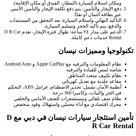
ومكان استلام السيارة (المطار، الفندق أو مكان الإقامة).
دفع الإيجار والتأمين: يتم دفع تكلفة الإيجار والتأمين الأمني
عبر بطاقة ائتمان أو نقدًا.
التأكيد النهائي واستلام السيارة: بعد التحقق من المستندات
والدفع، يتم تأكيد الحجز وتسليم السيارة.
الدعم على مدار ٢٤ ساعة: طوال فترة الإيجار، تقدم D R Car
Rental خدمات دعم كاملة.
تكنولوجيا ومميزات نيسان
نظام المعلومات والترفيه مع Apple CarPlay و Android Auto
شاشة لمس للقيادة والترفيه
نظام تكييف متعدد المناطق
مقاعد جلدية مع تعديل كهربائي
أنظمة الأمان تشمل: تحذير الاصطدام، فرامل ABS، التحكم
في الجر والثبات، وكاميرا 360 درجة
نظام صف تلقائي ومستشعرات للصف الأمامي والخلفي
محرك اقتصادي مع أداء محسّن واستهلاك وقود منخفض
تأمين استئجار سيارات
نيسان
في دبي مع
D
R Car Rental