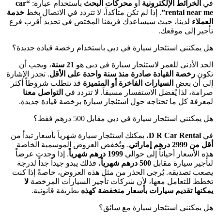
في
الخرائط الإلكترونية
أو
محركات البحث
باستخدام عبارة:
“car
rental near me”
. إذا لم تكن متأكداً، لا تتردد في الاتصال بخط
خدمة
العملاء
لدينا، حيث سيساعدك فريقنا المختص في تحديد أقرب فرع
تأجير إلى موقعك.
هل يمكنني استئجار سيارة في دبي باستخدام رخصة قيادة جديدة؟
الحد الأدنى للعمر لاستئجار سيارة في دبي هو
21 سنة
، ويجب أن
تكون
رخصة القيادة صادرة منذ سنة واحدة على الأقل
. تجدر الإشارة
إلى أن بعض
السيارات الفاخرة أو المتميزة
قد تتطلب شروطاً أكثر
صرامة، لذا يُفضل الاستفسار مسبقاً. لا تتردد في
التواصل معنا
لمعرفة كل ما تحتاجه حول استئجار سيارة برخصة قيادة جديدة.
هل يمكنني استئجار سيارة في دبي مقابل 500 درهم فقط؟
في
D R Car Rental
، يمكنك استئجار سيارة شهرياً بأسعار تبدأ من
أقل من 2999 درهم إماراتي
. وتُخفض العروض الموسمية الخاصة
هذه الأسعار أحياناً إلى حوالي
1999 درهم شهرياً
. إذا وجدت عرضاً
لتأجير سيارة مقابل
500 درهم شهرياً
، فذلك يبدو جيداً جداً لدرجة
يصعب تصديقه. يُرجى الحذر من مثل هذه العروض، خاصةً إذا كنت
تخطط للتعامل معها، لأن شركات تأجير السيارات المرخصة
لا
يمكنها تقديم سيارات بأسعار منخفضة كهذه
بطريقة قانونية.
هل يمكنني استئجار سيارة مع سائق؟