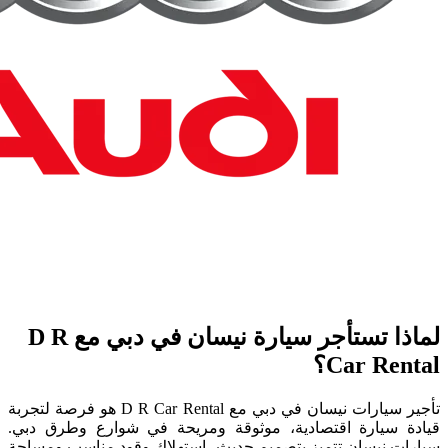
لماذا تستأجر سيارة نيسان في دبي مع D R
Car Rental؟
تأجير سيارات نيسان في دبي مع D R Car Rental هو فرصة لتجربة
قيادة سيارة اقتصادية، موثوقة ومريحة في شوارع وطرق دبي.
سيارات نيسان تتميز بتصميم حديث، استهلاك وقود مناسب ومساحة