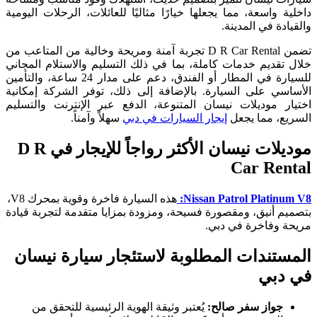
داخلية واسعة، مما يجعلها خيارًا مثاليًا للعائلات، الرحلات اليومية
والقيادة في المدينة.
تضمن D R Car Rental تجربة آمنة ومريحة وخالية من المتاعب من
خلال تقديم خدمات كاملة، بما في ذلك التسليم والاستلام المجاني
للسيارة في المطار أو الفندق، دعم على مدار 24 ساعة، والتأمين
الأساسي على السيارة. بالإضافة إلى ذلك، توفر الشركة إمكانية
اختيار موديلات نيسان المتنوعة، الدفع عبر الإنترنت والتسليم
السريع، مما يجعل
إيجار السيارات في دبي
سهلاً وآمناً.
موديلات نيسان الأكثر رواجاً للإيجار في D R
Car Rental
Nissan Patrol Platinum V8:
هذه السيارة فاخرة وقوية بمحرك V8،
بتصميم أنيق، ومقصورة فسيحة، ومزودة بمزايا متقدمة لتجربة قيادة
مريحة وفاخرة في دبي.
المستندات المطلوبة لاستئجار سيارة نيسان
في دبي
جواز سفر صالح:
يُعتبر وثيقة الهوية الرئيسية للتحقق من