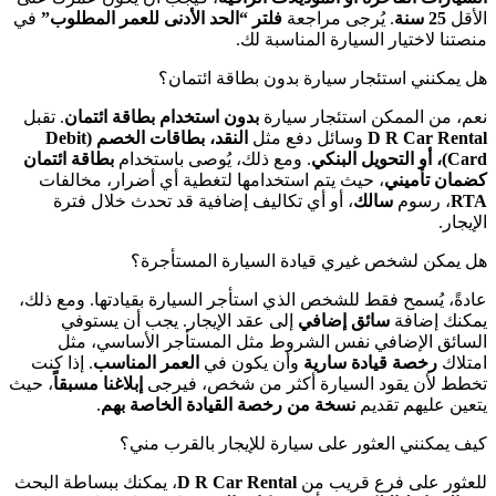
الأقل
25 سنة
. يُرجى مراجعة
فلتر “الحد الأدنى للعمر المطلوب”
في
منصتنا لاختيار السيارة المناسبة لك.
هل يمكنني استئجار سيارة بدون بطاقة ائتمان؟
نعم، من الممكن استئجار سيارة
بدون استخدام بطاقة ائتمان
. تقبل
D R Car Rental
وسائل دفع مثل
النقد، بطاقات الخصم (Debit
Card)، أو التحويل البنكي
. ومع ذلك، يُوصى باستخدام
بطاقة ائتمان
كضمان تأميني
، حيث يتم استخدامها لتغطية أي أضرار، مخالفات
RTA
، رسوم
سالك
، أو أي تكاليف إضافية قد تحدث خلال فترة
الإيجار.
هل يمكن لشخص غيري قيادة السيارة المستأجرة؟
عادةً، يُسمح فقط للشخص الذي استأجر السيارة بقيادتها. ومع ذلك،
يمكنك إضافة
سائق إضافي
إلى عقد الإيجار. يجب أن يستوفي
السائق الإضافي نفس الشروط مثل المستأجر الأساسي، مثل
امتلاك
رخصة قيادة سارية
وأن يكون في
العمر المناسب
. إذا كنت
تخطط لأن يقود السيارة أكثر من شخص، فيرجى
إبلاغنا مسبقاً
، حيث
يتعين عليهم تقديم
نسخة من رخصة القيادة الخاصة بهم
.
كيف يمكنني العثور على سيارة للإيجار بالقرب مني؟
للعثور على فرع قريب من
D R Car Rental
، يمكنك ببساطة البحث