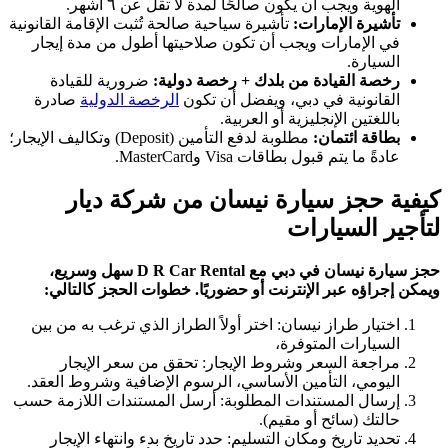
الهوية ويجب أن يكون صالحًا لمدة لا تقل عن ٦ أشهر.
تأشيرة الإمارات:
تأشيرة سياحية صالحة تُثبت الإقامة القانونية
في الإمارات ويجب أن تكون صلاحيتها أطول من مدة إيجار
السيارة.
رخصة القيادة من بلدك + رخصة دولية:
ضرورية للقيادة
القانونية في دبي، ويفضل أن تكون
الرخصة الدولية
صادرة
باللغتين الإنجليزية أو العربية.
بطاقة ائتمان:
مطلوبة لدفع التأمين (Deposit) وتكاليف الإيجار؛
عادةً ما يتم قبول بطاقات Visa وMasterCard.
كيفية حجز سيارة نيسان من شركة ديار
لتأجير السيارات
حجز سيارة نيسان في دبي مع D R Car Rental سهل وسريع،
ويمكن إجراؤه عبر الإنترنت أو حضوريًا. خطوات الحجز كالتالي:
اختيار طراز نيسان: اختر أولاً الطراز الذي ترغب به من بين
السيارات المتوفرة،
مراجعة السعر وشروط الإيجار: تحقق من سعر الإيجار
اليومي، التأمين الأساسي، الرسوم الإضافية وشروط العقد.
إرسال المستندات المطلوبة: أرسل المستندات اللازمة حسب
حالتك (سائح أو مقيم).
تحديد تاريخ ومكان التسليم: حدد تاريخ بدء وانتهاء الإيجار